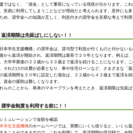
援ではなく、「借金」として重荷になっている現状が分かります。これ
、安易に利用してしまうことなどが理由だと考えられます。意外にも多
ため、奨学金への知識が乏しく、利息付きの奨学金を安易な考えで利用
返済期限は先延ばしにしない！！
日本学生支援機構」の奨学金は、貸与型で利息が付くものと付かないも
後から返済が開始され、返済期間は最長で２０年となります。例えば、
、大学卒業後の２２歳から３２歳まで返済を続けることになります。こ
、それだけの出費が必要となり、車や住宅ローンなど、さまざまな「返
の返済期間を２０年に設定した場合は、２２歳から４２歳まで返済を続
、資金の援助は難しくなります。
れらのことから、将来のマネープランを考えたとき、返済期限は先延ば
奨学金制度を利用する前に！！
シミュレーションで金額を確認
本学生支援機構
のホームページでは、実際にいくら借りると、いくら返
することができますので、これを利用して、返済期間や貸与額で、金額