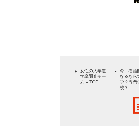
女性の大学進
今、看護
学率調査チー
なるなら
ム – TOP
学？専門
校？