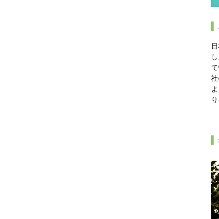
日
し
て
社
よ
り