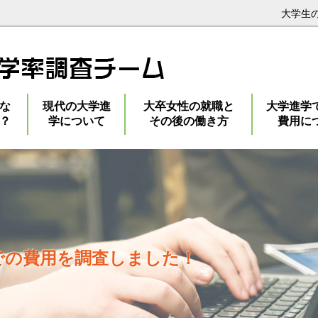
大学生
な
現代の大学進
大卒女性の就職と
大学進学
？
学について
その後の働き方
費用に
での費用を調査しました！