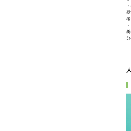
・
奨
考
・
奨
分
人