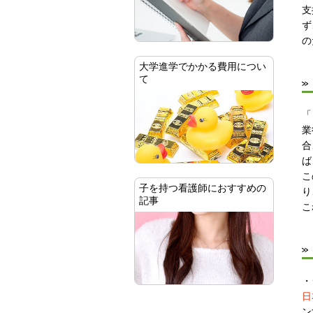
支
ず
の
大学進学でかかる費用につい
て
「
業
合
ば
こ
子を持つ看護師におすすめの
り
記事
こ
・
日
ン